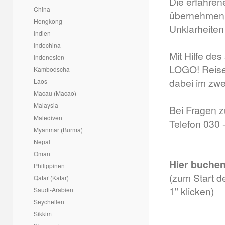
Die erfahren
China
übernehmen 
Hongkong
Unklarheiten
Indien
Indochina
Mit Hilfe de
Indonesien
LOGO! Reisen
Kambodscha
dabei im zwei
Laos
Macau (Macao)
Malaysia
Bei Fragen 
Malediven
Telefon 030 
Myanmar (Burma)
Nepal
Oman
Hier buchen
Philippinen
(zum Start d
Qatar (Katar)
1" klicken)
Saudi-Arabien
Seychellen
Sikkim