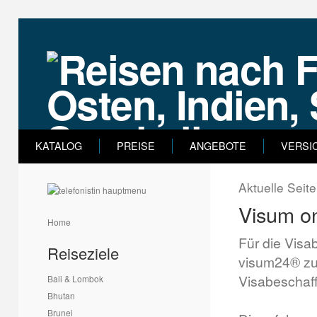
KATALOG
PREISE
ANGEBOTE
VERSI
Aktuelle Seit
Visum on
Home
Für die Visa
Reiseziele
visum24® zu
Visabeschaff
Bali & Lombok
Bhutan
Brunei