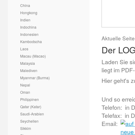
China
Hongkong
Indien
Indochina
Indonesien
Aktuelle Seit
Kambodscha
Der LOG
Laos
Macau (Macao)
Laden Sie si
Malaysia
liegt im PDF
Malediven
Myanmar (Burma)
Hier geht's
Nepal
Oman
Und so errei
Philippinen
Telefon: in 
Qatar (Katar)
Saudi-Arabien
Telefax:
in 
Seychellen
Email:
Sikkim