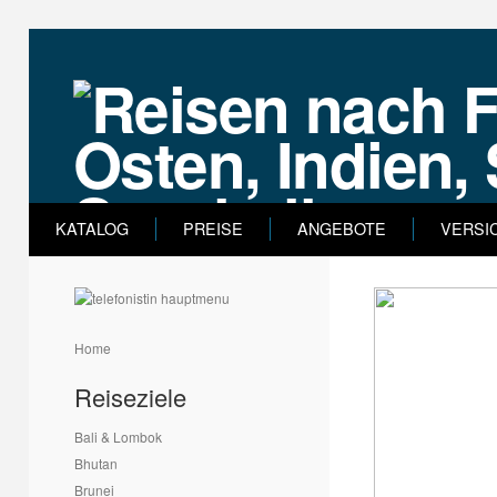
KATALOG
PREISE
ANGEBOTE
VERSI
Home
Reiseziele
Bali & Lombok
Bhutan
Brunei