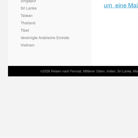
Singapur
um eine Mail
Sri Lanka
Taiwan
Thailand
Tibet
Vereinigte Arabische Emirate
Vietnam
©2026 Reisen nach Fernost, Mittlerer Osten, Indien, Sri Lanka, Mal